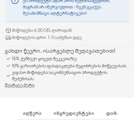
ეს პროდუქტი აღარ არის ხელმისაწვდომი,
მაგრამ არ ინერვიულოთ - ჩვენ გვაქვს
შესანიშნავი ალტერნატივები!
მიწოდება 6,00 GEL ლარიდან.
მიწოდების დრო: 1-3 სამუშაო დღე
გახდი წევრი, ისარგებლე შეღავათებით!
15% ქეშბექი ყოველ შეკვეთაზე.
10% გაზიარების ფასდაკლება მეგობრების მოწვევისას.
უფასო მიწოდება საკომპენსაციო პროდუქტის
შეძენისას.
შეიტყვე მეტი
ᲐᲦᲬᲔᲠᲐ
ᲘᲜᲒᲠᲔᲓᲘᲔᲜᲢᲔᲑᲘ
ᲓᲐᲛᲐᲢᲔᲑᲘ