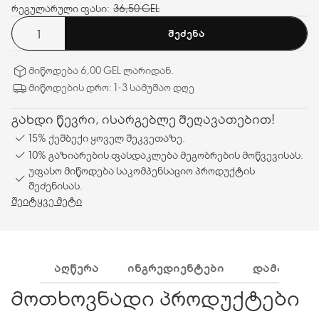
რეგულარული ფასი:
36,50 GEL
ᲨᲔᲫᲔᲜᲐ
მიწოდება 6,00 GEL ლარიდან.
მიწოდების დრო: 1-3 სამუშაო დღე
გახდი წევრი, ისარგებლე შეღავათებით!
15% ქეშბექი ყოველ შეკვეთაზე.
10% გაზიარების ფასდაკლება მეგობრების მოწვევისას.
უფასო მიწოდება საკომპენსაციო პროდუქტის
შეძენისას.
შეიტყვე მეტი
ᲐᲦᲬᲔᲠᲐ
ᲘᲜᲒᲠᲔᲓᲘᲔᲜᲢᲔᲑᲘ
ᲓᲐᲛᲐᲢᲔᲑᲘ
მოთხოვნადი პროდუქტები