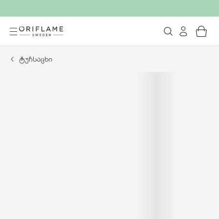
ტუჩსაცხი