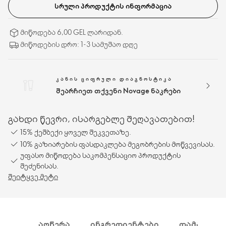
ᲡᲠᲣᲚᲘ ᲞᲠᲝᲓᲣᲥᲢᲘᲡ ᲘᲜᲤᲝᲠᲛᲐᲪᲘᲐ
მიწოდება 6,00 GEL ლარიდან.
მიწოდების დრო: 1-3 სამუშაო დღე
ᲙᲐᲜᲘᲡ ᲪᲘᲤᲠᲣᲚᲘ ᲓᲘᲐᲒᲜᲝᲡᲢᲘᲙᲐ
შეარჩიეთ თქვენი Novage ნაკრები
გახდი წევრი, ისარგებლე შეღავათებით!
15% ქეშბექი ყოველ შეკვეთაზე.
10% გაზიარების ფასდაკლება მეგობრების მოწვევისას.
უფასო მიწოდება საკომპენსაციო პროდუქტის
შეძენისას.
შეიტყვე მეტი
ᲐᲦᲬᲔᲠᲐ
ᲘᲜᲒᲠᲔᲓᲘᲔᲜᲢᲔᲑᲘ
ᲓᲐᲛᲐᲢᲔᲑᲘ