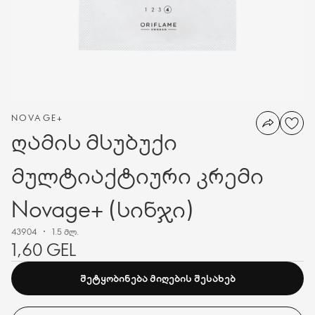
NOVAGE+
ღამის მსუბუქი
მულტიაქტიური კრემი
Novage+ (სინჯი)
43904
1.5 მლ.
1,60 GEL
ᲨᲔᲢᲧᲝᲑᲘᲜᲔᲑᲐ ᲛᲘᲦᲔᲑᲘᲡ ᲨᲔᲡᲐᲮᲔᲑ