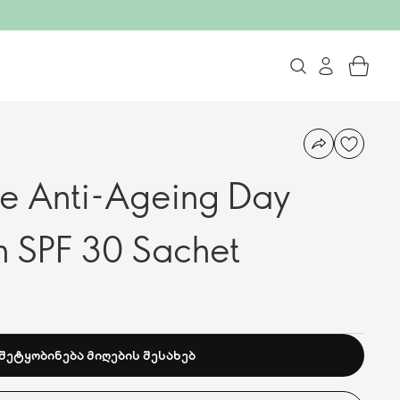
ve Anti-Ageing Day
h SPF 30 Sachet
ᲨᲔᲢᲧᲝᲑᲘᲜᲔᲑᲐ ᲛᲘᲦᲔᲑᲘᲡ ᲨᲔᲡᲐᲮᲔᲑ