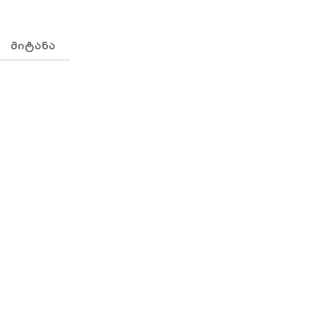
ᲛᲘᲢᲐᲜᲐ