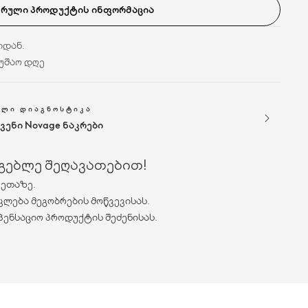
ᲡᲠᲣᲚᲘ ᲞᲠᲝᲓᲣᲥᲢᲘᲡ ᲘᲜᲤᲝᲠᲛᲐᲪᲘᲐ
იდან.
მუშაო დღე
ᲣᲚᲘ ᲓᲘᲐᲒᲜᲝᲡᲢᲘᲙᲐ
ვენი Novage ნაკრები
რგებლე შეღავათებით!
ვეთაზე.
კლება მეგობრების მოწვევისას.
პენსაციო პროდუქტის შეძენისას.