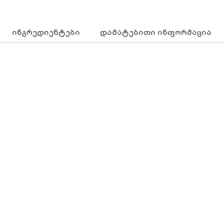
ᲘᲜᲒᲠᲔᲓᲘᲔᲜᲢᲔᲑᲘ
ᲓᲐᲛᲐᲢᲔᲑᲘᲗᲘ ᲘᲜᲤᲝᲠᲛᲐᲪᲘᲐ