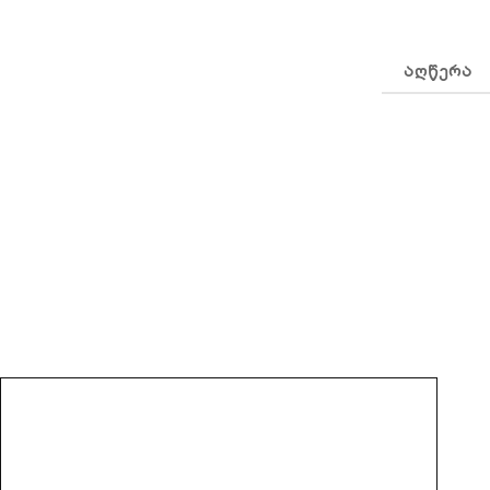
ᲐᲦᲬᲔᲠᲐ