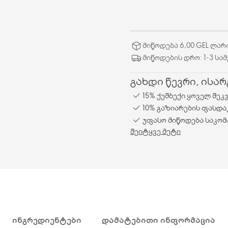
მიწოდება 6,00 GEL ლარ
მიწოდების დრო: 1-3 სა
გახდი წევრი, ისა
15% ქეშბექი ყოველ შეკ
10% გაზიარების ფასდა
უფასო მიწოდება საკომ
შეიტყვე მეტი
ᲘᲜᲒᲠᲔᲓᲘᲔᲜᲢᲔᲑᲘ
ᲓᲐᲛᲐᲢᲔᲑᲘᲗᲘ ᲘᲜᲤᲝᲠᲛᲐᲪᲘᲐ