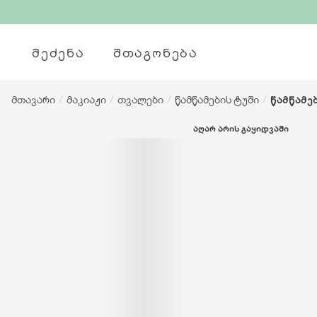
ᲨᲔᲫᲔᲜᲐ
ᲨᲗᲐᲒᲝᲜᲔᲑᲐ
მთავარი
/
მაკიაჟი
/
თვალები
/
წამწამების ტუში
/
წამწამებ
ᲐᲦᲐᲠ ᲐᲠᲘᲡ ᲒᲐᲧᲘᲓᲕᲐᲨᲘ