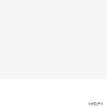
ᲐᲦᲬᲔᲠᲐ