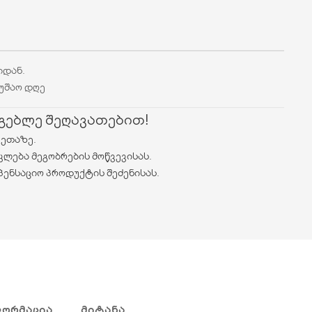
იდან.
მუშაო დღე
რგებლე შეღავათებით!
ვეთაზე.
კლება მეგობრების მოწვევისას.
პენსაციო პროდუქტის შეძენისას.
ᲤᲝᲠᲛᲐᲪᲘᲐ
ᲛᲘᲢᲐᲜᲐ