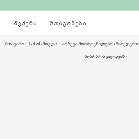
ᲨᲔᲫᲔᲜᲐ
ᲨᲗᲐᲒᲝᲜᲔᲑᲐ
მთავარი
/
სახის მოვლა
/
არჩევა მოთხოვნილების მიხედვით
ᲐᲦᲐᲠ ᲐᲠᲘᲡ ᲒᲐᲧᲘᲓᲕᲐᲨᲘ