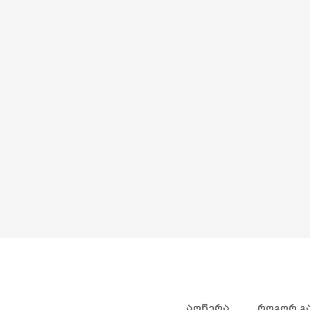
ᲐᲦᲬᲔᲠᲐ
ᲠᲝᲒᲝᲠ Გ