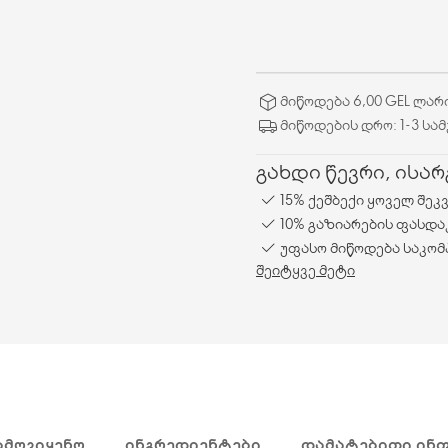
მიწოდება 6,00 GEL ლარ
მიწოდების დრო: 1-3 სა
გახდი წევრი, ისა
15% ქეშბექი ყოველ შეკ
10% გაზიარების ფასდა
უფასო მიწოდება საკომ
შეიტყვე მეტი
ᲐᲛᲝᲕᲘᲧᲔᲜᲝ
ᲘᲜᲒᲠᲔᲓᲘᲔᲜᲢᲔᲑᲘ
ᲓᲐᲛᲐᲢᲔᲑᲘᲗᲘ ᲘᲜ