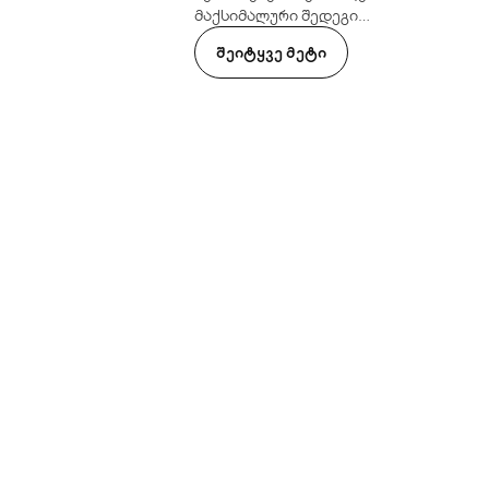
მაქსიმალური შედეგი
მინიმალური აურზაურით -
ᲨᲔᲘᲢᲧᲕᲔ ᲛᲔᲢᲘ
თქვენი საუკეთესო კანისთვის.