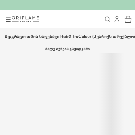
მდგრადი თმის საღებავი HairX TruColour (ჰეარიქს თრუქალო
ᲛᲐᲚᲔ ᲘᲥᲜᲔᲑᲐ ᲒᲐᲧᲘᲓᲕᲐᲨᲘ