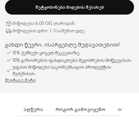
ᲨᲔᲢᲧᲝᲑᲘᲜᲔᲑᲐ ᲛᲘᲦᲔᲑᲘᲡ ᲨᲔᲡᲐᲮᲔᲑ
მიწოდება 6,00 GEL ლარიდან.
მიწოდების დრო: 1-3 სამუშაო დღე
გახდი წევრი, ისარგებლე შეღავათებით!
15% ქეშბექი ყოველ შეკვეთაზე.
10% გაზიარების ფასდაკლება მეგობრების მოწვევისას.
უფასო მიწოდება საკომპენსაციო პროდუქტის
შეძენისას.
შეიტყვე მეტი
ᲐᲦᲬᲔᲠᲐ
ᲠᲝᲒᲝᲠ ᲒᲐᲛᲝᲕᲘᲧᲔᲜᲝ
ᲘᲜᲒᲠᲔᲓ