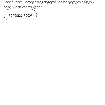
არჩევანით. სადაც ელეგანტური ახალი ფერები ხვდება
ინოვაციურ ფორმატებს.
ᲨᲔᲘᲢᲧᲕᲔ ᲛᲔᲢᲘ