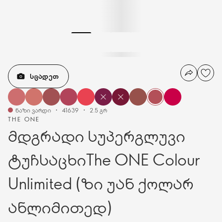
ᲡᲪᲐᲓᲔᲗ
ნაზი ვარდი
41639
2.5 გრ
THE ONE
მდგრადი სუპერგლუვი
ტუჩსაცხიThe ONE Colour
Unlimited (ზი უან ქოლარ
ანლიმითედ)