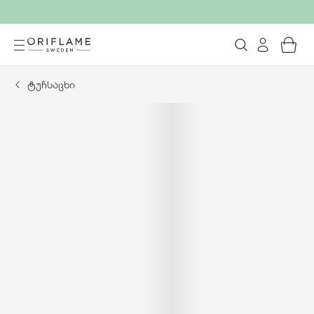
ტუჩსაცხი