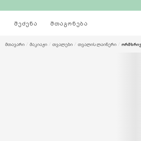
ᲨᲔᲫᲔᲜᲐ
ᲨᲗᲐᲒᲝᲜᲔᲑᲐ
მთავარი
/
მაკიაჟი
/
თვალები
/
თვალის ლაინერი
/
ორმხრივ