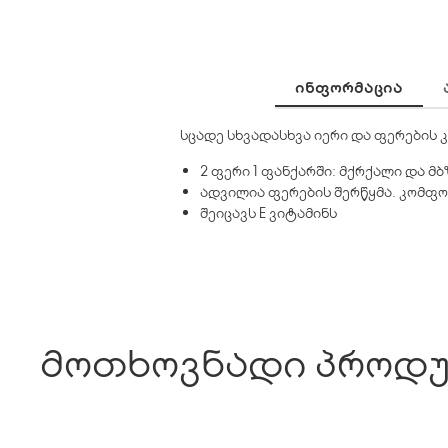
ᲘᲜᲤᲝᲠᲛᲐᲪᲘᲐ
სცადე სხვადასხვა იერი და ფერების 
2 ფერი 1 ფანქარში: მქრქალი და მ
ადვილია ფერების შერწყმა. კომფ
შეიცავს E ვიტამინს
მოთხოვნადი პროდუ