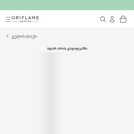
გელის ლაქი
ᲐᲦᲐᲠ ᲐᲠᲘᲡ ᲒᲐᲧᲘᲓᲕᲐᲨᲘ