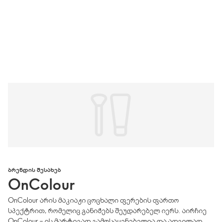
ᲑᲠᲔᲜᲓᲘᲡ ᲨᲔᲡᲐᲮᲔᲑ
OnColour
OnColour არის მაკიაჟი ცოცხალი ფერების ფართო
სპექტრით, რომელიც განიჭებს შეუდარებელ იერს. აირჩიე
OnColour – ის მარტივად გამოსაყენებელია და ადვილად