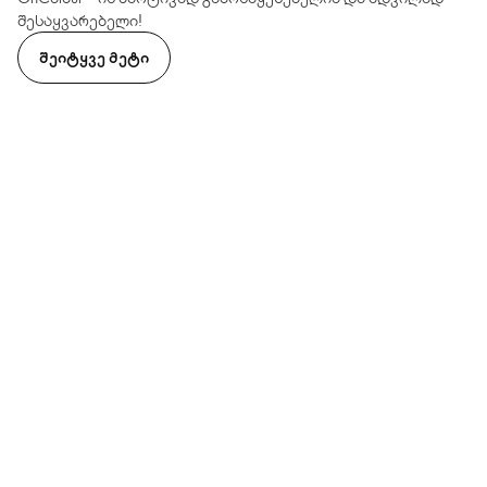
შესაყვარებელი!
ᲨᲔᲘᲢᲧᲕᲔ ᲛᲔᲢᲘ