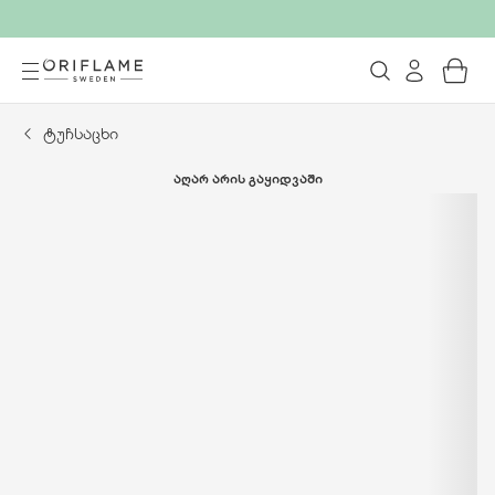
ტუჩსაცხი
ᲐᲦᲐᲠ ᲐᲠᲘᲡ ᲒᲐᲧᲘᲓᲕᲐᲨᲘ