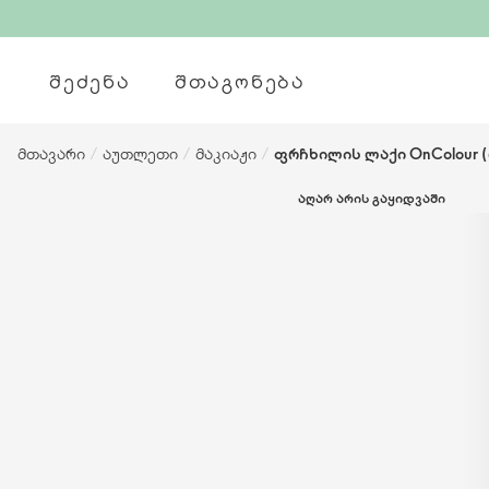
ᲨᲔᲫᲔᲜᲐ
ᲨᲗᲐᲒᲝᲜᲔᲑᲐ
მთავარი
/
აუთლეთი
/
მაკიაჟი
/
ფრჩხილის ლაქი OnColour 
ᲐᲦᲐᲠ ᲐᲠᲘᲡ ᲒᲐᲧᲘᲓᲕᲐᲨᲘ