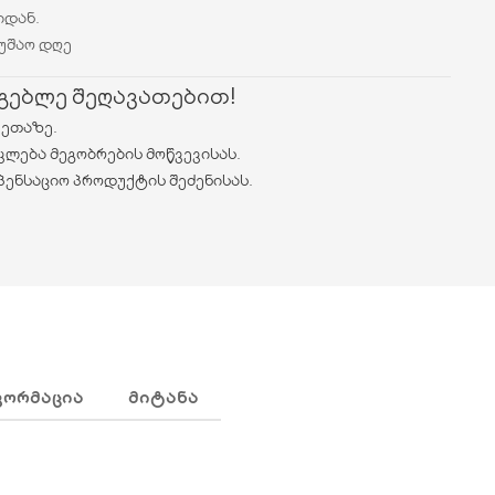
იდან.
მუშაო დღე
რგებლე შეღავათებით!
ვეთაზე.
კლება მეგობრების მოწვევისას.
პენსაციო პროდუქტის შეძენისას.
ᲤᲝᲠᲛᲐᲪᲘᲐ
ᲛᲘᲢᲐᲜᲐ