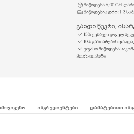
მიწოდება 6,00 GEL ლარ
მიწოდების დრო: 1-3 სა
გახდი წევრი, ისა
15% ქეშბექი ყოველ შეკ
10% გაზიარების ფასდა
უფასო მიწოდება საკომ
შეიტყვე მეტი
ᲐᲛᲝᲕᲘᲧᲔᲜᲝ
ᲘᲜᲒᲠᲔᲓᲘᲔᲜᲢᲔᲑᲘ
ᲓᲐᲛᲐᲢᲔᲑᲘᲗᲘ ᲘᲜ