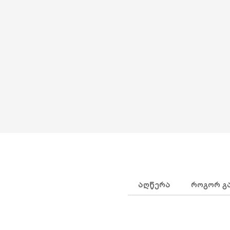
ᲐᲦᲬᲔᲠᲐ
ᲠᲝᲒᲝᲠ Გ