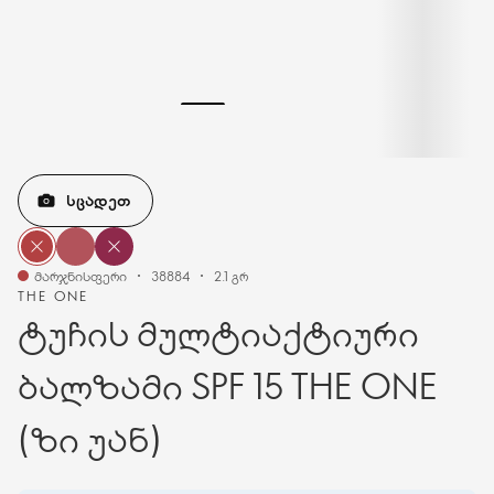
ᲡᲪᲐᲓᲔᲗ
მარჯნისფერი
38884
2.1 გრ
THE ONE
ტუჩის მულტიაქტიური
ბალზამი SPF 15 THE ONE
(ზი უან)