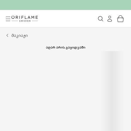
მაკიაჟი
ᲐᲦᲐᲠ ᲐᲠᲘᲡ ᲒᲐᲧᲘᲓᲕᲐᲨᲘ