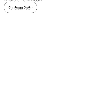
ᲨᲔᲘᲢᲧᲕᲔ ᲛᲔᲢᲘ