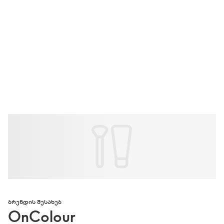
ᲑᲠᲔᲜᲓᲘᲡ ᲨᲔᲡᲐᲮᲔᲑ
OnColour