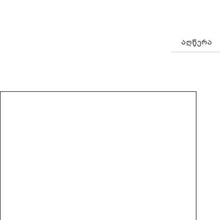
ᲐᲦᲬᲔᲠᲐ