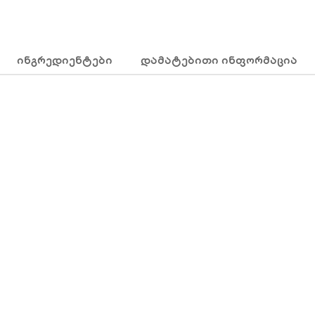
ᲘᲜᲒᲠᲔᲓᲘᲔᲜᲢᲔᲑᲘ
ᲓᲐᲛᲐᲢᲔᲑᲘᲗᲘ ᲘᲜᲤᲝᲠᲛᲐᲪᲘᲐ