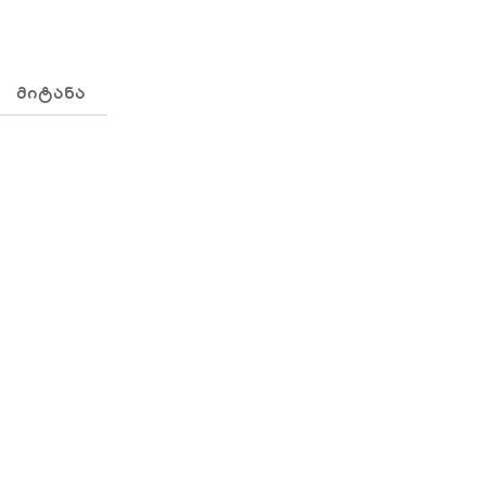
ᲛᲘᲢᲐᲜᲐ