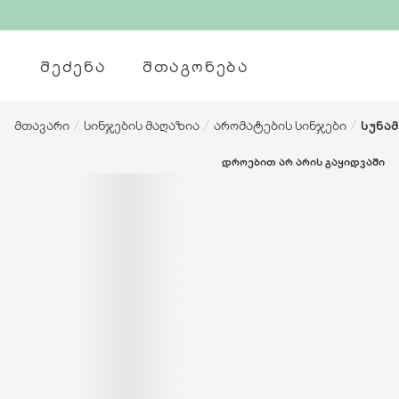
ᲨᲔᲫᲔᲜᲐ
ᲨᲗᲐᲒᲝᲜᲔᲑᲐ
მთავარი
/
სინჯების მაღაზია
/
არომატების სინჯები
/
სუნამ
ᲓᲠᲝᲔᲑᲘᲗ ᲐᲠ ᲐᲠᲘᲡ ᲒᲐᲧᲘᲓᲕᲐᲨᲘ