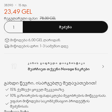
38390
15 მლ.
23,49 GEL
რეგულარული ფასი:
78,00 GEL
ᲨᲔᲫᲔᲜᲐ
მიწოდება 6,00 GEL ლარიდან.
მიწოდების დრო: 1-3 სამუშაო დღე
ᲙᲐᲜᲘᲡ ᲪᲘᲤᲠᲣᲚᲘ ᲓᲘᲐᲒᲜᲝᲡᲢᲘᲙᲐ
შეარჩიეთ თქვენი Novage ნაკრები
გახდი წევრი, ისარგებლე შეღავათებით!
15% ქეშბექი ყოველ შეკვეთაზე.
10% გაზიარების ფასდაკლება მეგობრების მოწვევისას.
უფასო მიწოდება საკომპენსაციო პროდუქტის
შეძენისას.
შეიტყვე მეტი