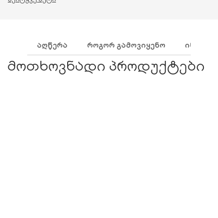
ᲐᲦᲬᲔᲠᲐ
ᲠᲝᲒᲝᲠ ᲒᲐᲛᲝᲕᲘᲧᲔᲜᲝ
ᲘᲜᲒᲠᲔᲓ
მოთხოვნადი პროდუქტები