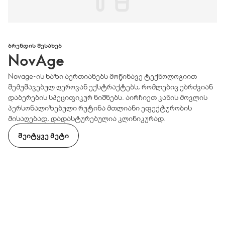
ᲑᲠᲔᲜᲓᲘᲡ ᲨᲔᲡᲐᲮᲔᲑ
NovAge
Novage-ის ხაზი აერთიანებს მოწინავე ტექნოლოგიით
შემუშავებულ ღეროვან ექსტრაქტებს, რომლებიც ებრძვიან
დაბერების სპეციფიკურ ნიშნებს. აირჩიეთ კანის მოვლის
პერსონალიზებული რუტინა მთლიანი ეფექტურობის
მისაღებად, დადასტურებულია კლინიკურად.
ᲨᲔᲘᲢᲧᲕᲔ ᲛᲔᲢᲘ