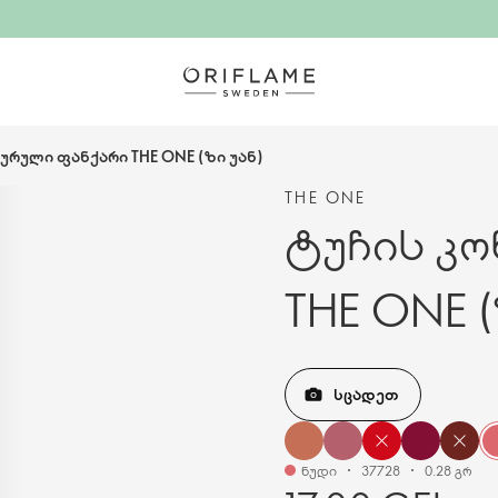
ურული ფანქარი THE ONE (ზი უან)
THE ONE
ტუჩის კ
THE ONE (
ᲡᲪᲐᲓᲔᲗ
ნუდი
37728
0.28 გრ