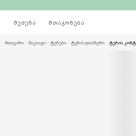
ᲨᲔᲫᲔᲜᲐ
ᲨᲗᲐᲒᲝᲜᲔᲑᲐ
მთავარი
/
მაკიაჟი
/
ტუჩები
/
ტუჩის ლაინერი
/
ტუჩის კონტ