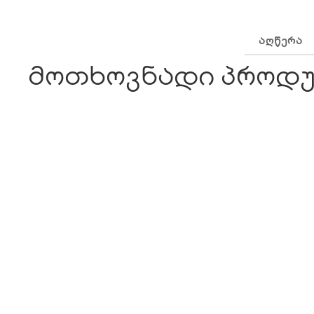
ᲐᲦᲬᲔᲠᲐ
მოთხოვნადი პროდუ