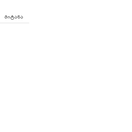
ᲛᲘᲢᲐᲜᲐ