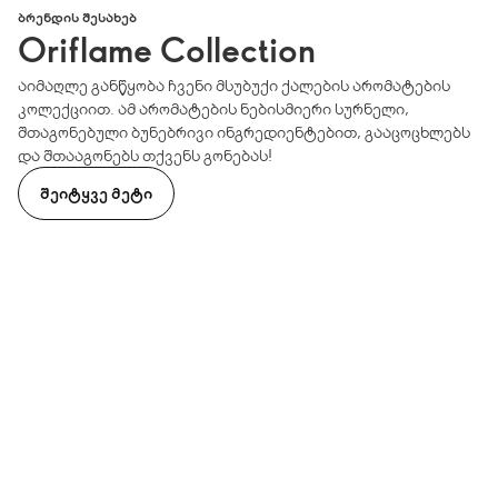
ᲑᲠᲔᲜᲓᲘᲡ ᲨᲔᲡᲐᲮᲔᲑ
Oriflame Collection
აიმაღლე განწყობა ჩვენი მსუბუქი ქალების არომატების
კოლექციით. ამ არომატების ნებისმიერი სურნელი,
შთაგონებული ბუნებრივი ინგრედიენტებით, გააცოცხლებს
და შთააგონებს თქვენს გონებას!
ᲨᲔᲘᲢᲧᲕᲔ ᲛᲔᲢᲘ