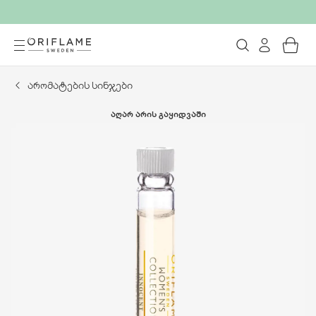
არომატების სინჯები
ᲐᲦᲐᲠ ᲐᲠᲘᲡ ᲒᲐᲧᲘᲓᲕᲐᲨᲘ