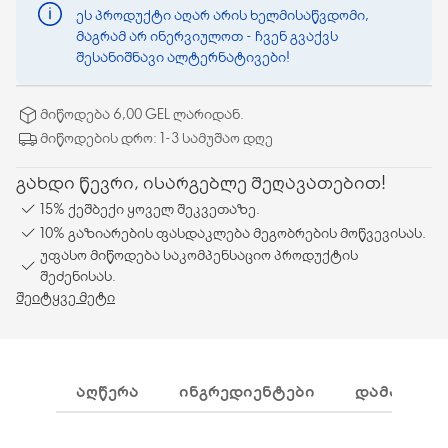
ეს პროდუქტი აღარ არის ხელმისაწვდომი,
მაგრამ არ ინერვიულოთ - ჩვენ გვაქვს
შესანიშნავი ალტერნატივები!
მიწოდება 6,00 GEL ლარიდან.
მიწოდების დრო: 1-3 სამუშაო დღე
გახდი წევრი, ისარგებლე შეღავათებით!
15% ქეშბექი ყოველ შეკვეთაზე.
10% გაზიარების ფასდაკლება მეგობრების მოწვევისას.
უფასო მიწოდება საკომპენსაციო პროდუქტის
შეძენისას.
შეიტყვე მეტი
ᲐᲦᲬᲔᲠᲐ
ᲘᲜᲒᲠᲔᲓᲘᲔᲜᲢᲔᲑᲘ
ᲓᲐᲛᲐᲢᲔᲑᲘ