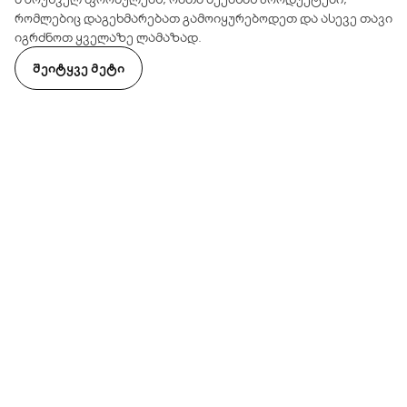
რომლებიც დაგეხმარებათ გამოიყურებოდეთ და ასევე თავი
იგრძნოთ ყველაზე ლამაზად.
ᲨᲔᲘᲢᲧᲕᲔ ᲛᲔᲢᲘ