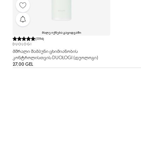
ᲛᲐᲚᲔ ᲘᲥᲜᲔᲑᲐ ᲒᲐᲧᲘᲓᲕᲐᲨᲘ
(
1194
)
DUOLOGI
მშრალი შამპუნი ცხიმიანობის
კონტროლისთვის DUOLOGI (დუოლოგი)
27,00 GEL