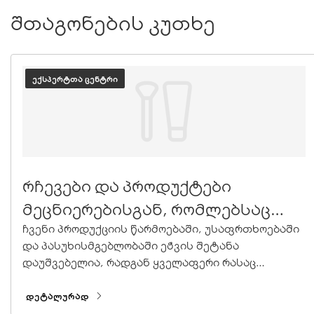
შთაგონების კუთხე
ᲔᲥᲡᲞᲔᲠᲢᲗᲐ ᲪᲔᲜᲢᲠᲘ
რჩევები და პროდუქტები
მეცნიერებისგან, რომლებსაც
შეგიძლიათ ენდოთ
ჩვენი პროდუქციის წარმოებაში, უსაფრთხოებაში
და პასუხისმგებლობაში ეჭვის შეტანა
დაუშვებელია, რადგან ყველაფერი რასაც
ვაკეთებთ ეფუძნება მეცნიერულ ექსპერტიზას.
ᲓᲔᲢᲐᲚᲣᲠᲐᲓ