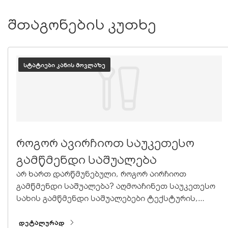
შთაგონების კუთხე
ᲡᲢᲐᲢᲘᲔᲑᲘ ᲙᲐᲜᲘᲡ ᲛᲝᲕᲚᲐᲖᲔ
როგორ ავირჩიოთ საუკეთესო
გამწმენდი საშუალება
არ ხართ დარწმუნებული, როგორ აირჩიოთ
გამწმენდი საშუალება? აღმოაჩინეთ საუკეთესო
სახის გამწმენდი საშუალებები ტექსტურის,
რუტინისა და კანის პრობლემების მიხედვით.
ᲓᲔᲢᲐᲚᲣᲠᲐᲓ