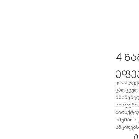
4 ნ
ეფე
კომპლექ
ცალკეული
მნიშვნელ
სისტემის
ბიოაქტი
იმუშაოს 
ამცირებ
მ