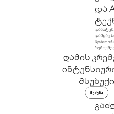
და A
ტექ
დაპატენტ
დამცავ ბ
System-ი
ზემოქმე
ღამის კრემ
ინტენსიურ
მსუბუქ
ᲨᲔᲫᲔᲜᲐ
გაძლიერე