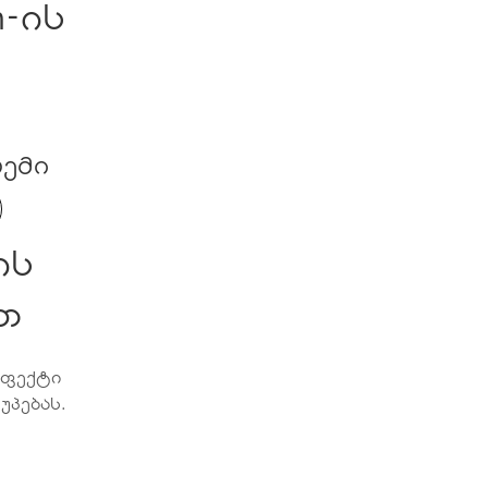
m-ის
რემი
ის
ით
ეფექტი
შუპებას.