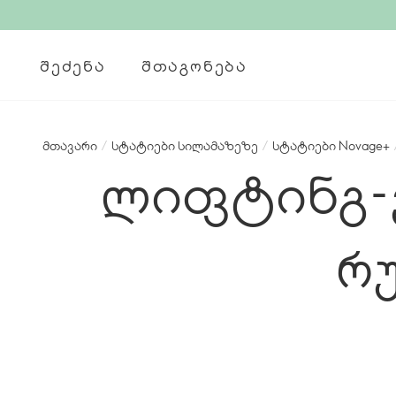
ᲨᲔᲫᲔᲜᲐ
ᲨᲗᲐᲒᲝᲜᲔᲑᲐ
მთავარი
/
სტატიები სილამაზეზე
/
სტატიები Novage+
ლიფტინგ-
რ