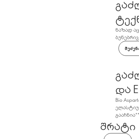
გაძლ
ტექ
ნაზად აც
ბუნებრივ
ᲨᲔᲫᲔᲜ
გაძლ
Bio Aspar
ელასტიუ
გააჩნია*
შრატი