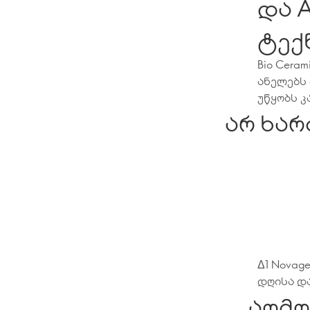
და A
ტექ
Bio Cera
ანელებს 
უწყობს კ
არ ხარ
Δ1 Novag
დღისა და
აღმო