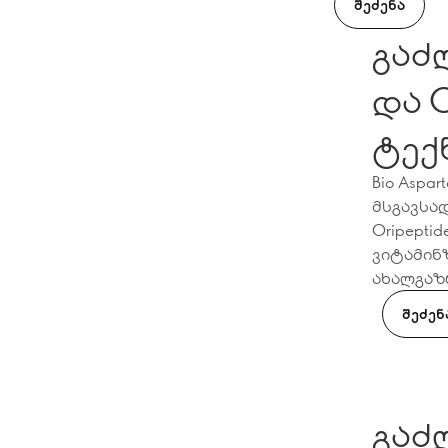
ᲨᲔᲫᲔᲜᲐ
გაძლ
და O
ტექ
Bio Aspa
მსგავსად
Oripepti
ვიტამინ
ახალგაზ
ᲨᲔᲫᲔᲜ
გაძლ