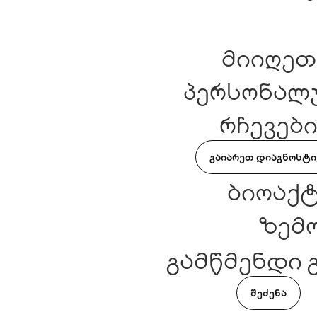
მიიღეთ
პერსონალ
რჩევებ
მოვლასთ
ᲒᲐᲘᲐᲠᲔᲗ ᲓᲘᲐᲒᲜᲝᲡᲢᲘ
დაკავშირე
ბიოაქტ
ზემო
გამწმენდი 
ᲨᲔᲫᲔᲜᲐ