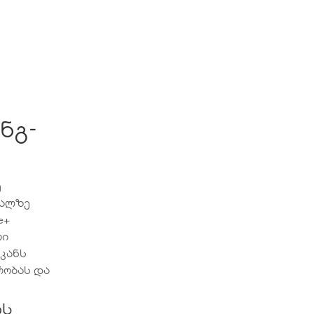
ნგ-
ე
ძალზე
e+
რი
კანს
რობას და
ის