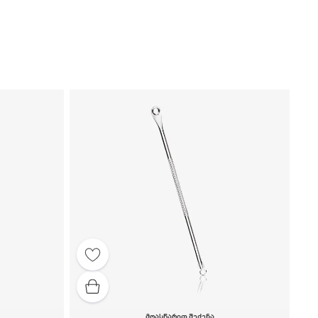
ᲛᲝᲐᲡᲬᲐᲠᲘᲗ ᲨᲔᲫᲔᲜᲐ