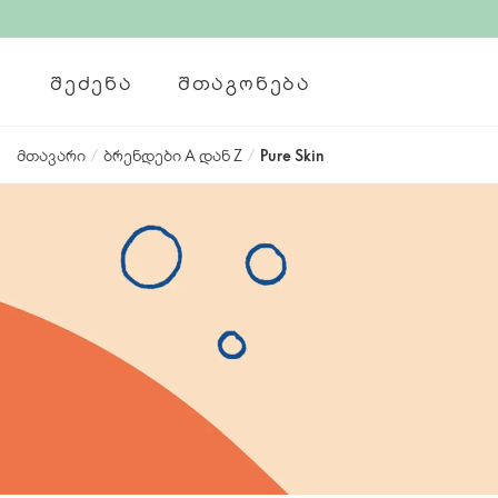
ᲨᲔᲫᲔᲜᲐ
ᲨᲗᲐᲒᲝᲜᲔᲑᲐ
მთავარი
/
ბრენდები А დან Z
/
Pure Skin