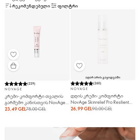
ᲠᲔᲙᲝᲛᲔᲜᲓᲔᲑᲣᲚᲘ
ᲤᲘᲚᲢᲠᲘ
ᲐᲦᲐᲠ ᲐᲠᲘᲡ ᲒᲐᲧᲘᲓᲕᲐᲨᲘ
(
260
)
(
229
)
NOVAGE
NOVAGE
დღის კრემი-კომფორტი
კრემი-კომფორტი თვალის
NovAge Skinrelief Pro Resilient
გარშემო კანისთვის NovAge
SPF 30 (ნოვეიჯ სქინრელიფ
Skinrelief Pro Resilient (ნოვეიჯ
26,99 GEL
90,00 GEL
23,49 GEL
78,00 GEL
პრო რესაილენთ)
სქინრელიფ პრო რესაილენთ)