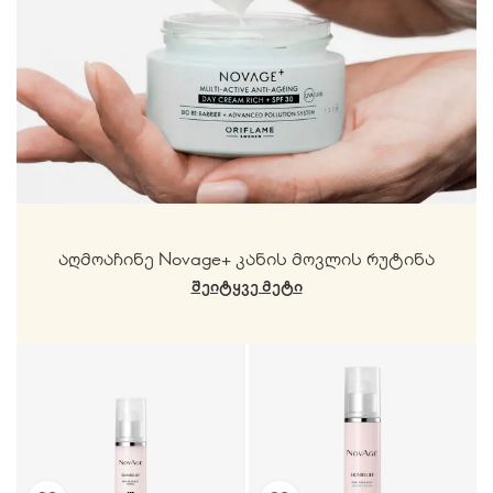
აღმოაჩინე Novage+ კანის მოვლის რუტინა
ᲨᲔᲘᲢᲧᲕᲔ ᲛᲔᲢᲘ