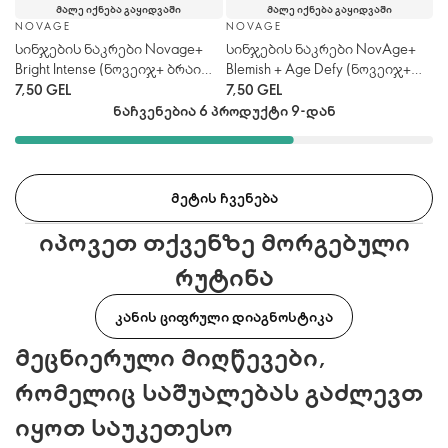
ᲛᲐᲚᲔ ᲘᲥᲜᲔᲑᲐ ᲒᲐᲧᲘᲓᲕᲐᲨᲘ
ᲛᲐᲚᲔ ᲘᲥᲜᲔᲑᲐ ᲒᲐᲧᲘᲓᲕᲐᲨᲘ
NOVAGE
NOVAGE
სინჯების ნაკრები Novage+
სინჯების ნაკრები NovAge+
Bright Intense (ნოვეიჯ+ ბრაით
Blemish + Age Defy (ნოვეიჯ+
ინთენს)
ბლემიშ + ეიჯ დეფაი)
7,50 GEL
7,50 GEL
ნაჩვენებია 6 პროდუქტი 9-დან
ᲛᲔᲢᲘᲡ ᲩᲕᲔᲜᲔᲑᲐ
იპოვეთ თქვენზე მორგებული
რუტინა
ᲙᲐᲜᲘᲡ ᲪᲘᲤᲠᲣᲚᲘ ᲓᲘᲐᲒᲜᲝᲡᲢᲘᲙᲐ
მეცნიერული მიღწევები,
რომელიც საშუალებას გაძლევთ
იყოთ საუკეთესო