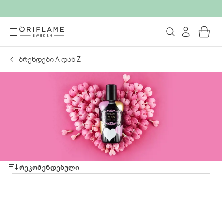
ბრენდები А დან Z
ᲠᲔᲙᲝᲛᲔᲜᲓᲔᲑᲣᲚᲘ