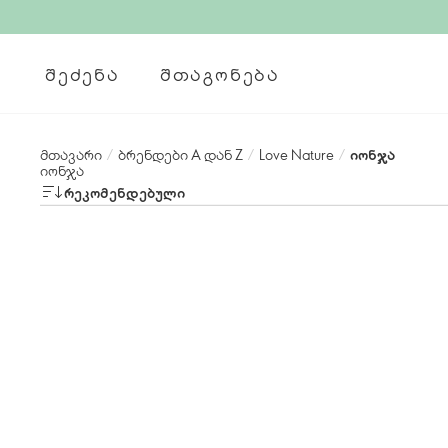
ᲨᲔᲫᲔᲜᲐ
ᲨᲗᲐᲒᲝᲜᲔᲑᲐ
მთავარი
/
ბრენდები А დან Z
/
Love Nature
/
იონჯა
იონჯა
ᲠᲔᲙᲝᲛᲔᲜᲓᲔᲑᲣᲚᲘ