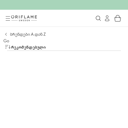
ბრენდები А დან Z
Go
ᲠᲔᲙᲝᲛᲔᲜᲓᲔᲑᲣᲚᲘ