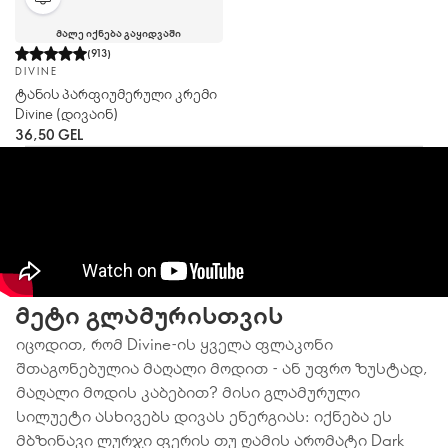
ᲛᲐᲚᲔ ᲘᲥᲜᲔᲑᲐ ᲒᲐᲧᲘᲓᲕᲐᲨᲘ
(
913
)
DIVINE
ტანის პარფიუმერული კრემი
Divine (დივაინ)
36,50 GEL
მეტი გლამურისთვის
იცოდით, რომ Divine-ის ყველა ფლაკონი
შთაგონებულია მაღალი მოდით - ან უფრო ზუსტად,
მაღალი მოდის კაბებით? მისი გლამურული
სილუეტი ასხივებს დივას ენერგიას: იქნება ეს
მბზინავი ლურჯი ფერის თუ ღამის არომატი Dark